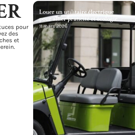
ER
Louer un utilitaire électrique
pour allier praticité et écologie
11 mars 2026
tuces pour
vez des
rches et
erein.