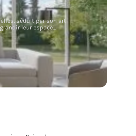
lles, séduit par son art
grandir leur espace
…