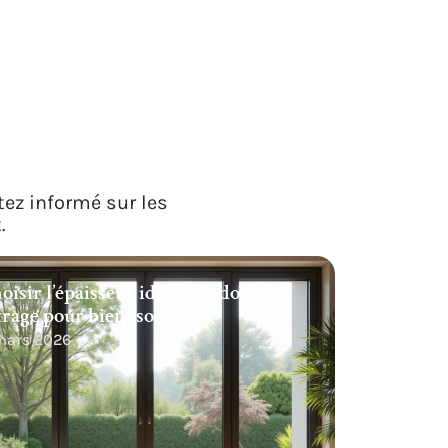
tez informé sur les
.
oisir l’épaisseur idéale du double
trage pour bien isoler
 mars 2026