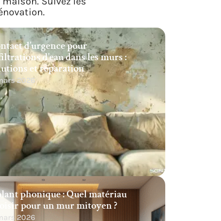
a maison. Suivez les
énovation.
ntact d’urgence pour
filtrations d’eau dans les murs :
lutions et réparation
 mars 2026
olant phonique : Quel matériau
oisir pour un mur mitoyen ?
 mars 2026