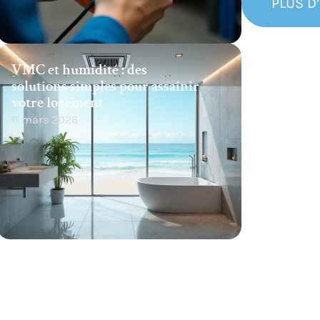
PLUS D
VMC et humidité : des
solutions simples pour assainir
votre logement
11 mars 2026