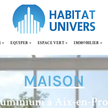
R
EQUIPER
ESPACE VERT
IMMOBILIER
MAISON
uminium à Aix-en-Prov