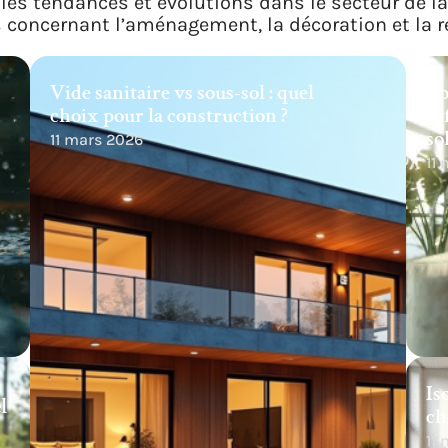
les tendances et évolutions dans le secteur de l
s concernant l’aménagement, la décoration et la r
Vide sanitaire vs sous-sol : quel
Co
choix pour la construction ?
in
so
11 mars 2026
11
Is
l
ch
11