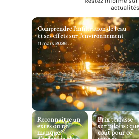
Restez informé sur 
actualité
Comprendre l’infiltration de l’eau
et ses effets sur l’environnement
11 mars 2026
Reconnaître un
Prix terrasse
excès ou un
sur pilotis : que
manque
coût pour ce