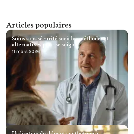
leur prolifération.
pH
: entre 7 et 7,4
TAC
: entre 80 et 120 ppm
TH
: entre 100 et 200 ppm
Ces bonnes pratiques, combinées à l’utilisation de
produits écologiques et à un entretien régulier,
garantissent une eau de piscine claire et saine tout
au long de la saison.
Articles populaires
Soins sans sécurité sociale : méthodes et
alternatives pour se soigner
11 mars 2026