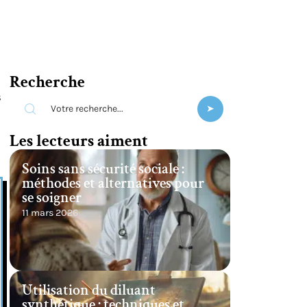
Recherche
s
Les lecteurs aiment
Soins sans sécurité sociale :
méthodes et alternatives pour
se soigner
11 mars 2026
Utilisation du diluant
synthétique : techniques et