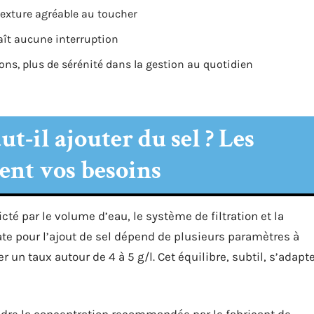
texture agréable au toucher
aît aucune interruption
s, plus de sérénité dans la gestion au quotidien
t-il ajouter du sel ? Les
ent vos besoins
é par le volume d’eau, le système de filtration et la
e pour l’ajout de sel dépend de plusieurs paramètres à
er un taux autour de 4 à 5 g/l. Cet équilibre, subtil, s’adapt
indre la concentration recommandée par le fabricant de