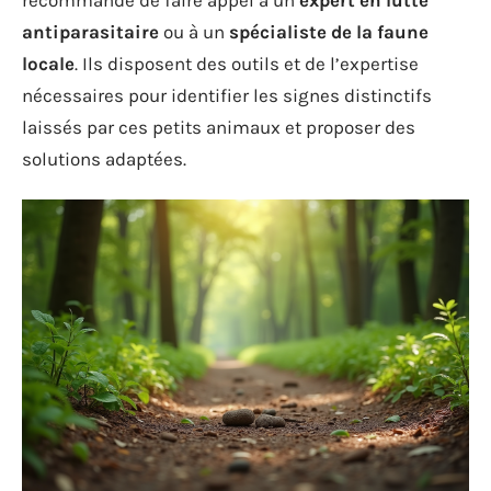
antiparasitaire
ou à un
spécialiste de la faune
locale
. Ils disposent des outils et de l’expertise
nécessaires pour identifier les signes distinctifs
laissés par ces petits animaux et proposer des
solutions adaptées.