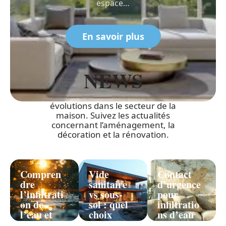
espace
…
En savoir plus
NEWS
Restez informé sur les tendances et
évolutions dans le secteur de la
maison. Suivez les actualités
concernant l’aménagement, la
décoration et la rénovation.
Compren
Vide
Contact
dre
sanitaire
d’urgence
l’infiltrati
vs sous-
pour
on de
sol : quel
infiltratio
l’eau et
choix
ns d’eau
ses effets
pour la
dans les