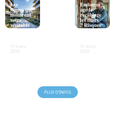
Les
Endomm
signes qui
age le
montrent
recâblage
votre
les murs
véritable
? Risques
statut en
et
coproprié
conseils à
té
connaître
11 mars
11 mars
2026
2026
PLUS D’INFOS