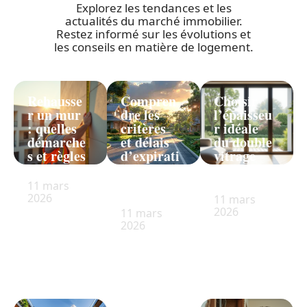
Explorez les tendances et les
actualités du marché immobilier.
Restez informé sur les évolutions et
les conseils en matière de logement.
Rehausse
Compren
Choisir
r un mur
dre les
l’épaisseu
: quelles
critères
r idéale
démarche
et délais
du double
s et règles
d’expirati
vitrage
respecter
on d’un
pour bien
lotisseme
isoler
11 mars
nt
2026
11 mars
2026
11 mars
2026