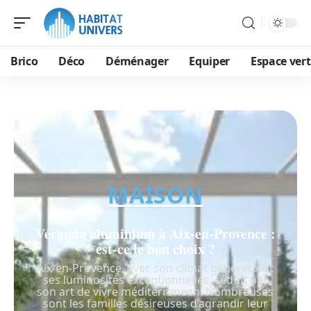
Brico
Déco
Déménager
Equiper
Espace vert
MAISON
Véranda aluminium à Aix-en-Provence :
est-ce le bon choix ?
Aix-en-Provence, avec son climat généreux et
ses luminosités exceptionnelles, séduit par
son art de vivre méditerranéen. Nombreuses
sont les familles désireuses d’agrandir leur