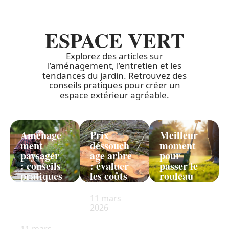
ESPACE VERT
Explorez des articles sur
l’aménagement, l’entretien et les
tendances du jardin. Retrouvez des
conseils pratiques pour créer un
espace extérieur agréable.
Aménage
Prix
Meilleur
ment
déssouch
moment
paysager
age arbre
pour
: conseils
: évaluer
passer le
pratiques
les coûts
rouleau
pour
en 2025
sur la
réussir
pelouse :
11 mars
votre
à
2026
projet
connaître
!