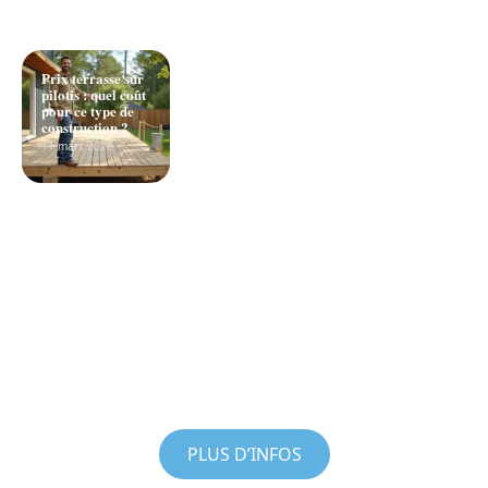
Prix terrasse sur
pilotis : quel coût
pour ce type de
construction ?
11 mars 2026
PLUS D’INFOS