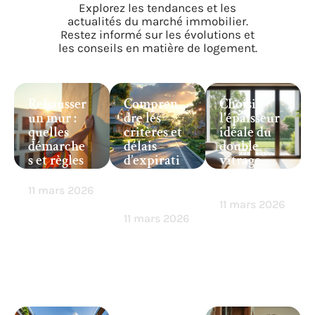
Explorez les tendances et les
actualités du marché immobilier.
Restez informé sur les évolutions et
les conseils en matière de logement.
Rehausser
Compren
Choisir
un mur :
dre les
l’épaisseur
quelles
critères et
idéale du
démarche
délais
double
s et règles
d’expirati
vitrage
respecter
on d’un
pour bien
lotisseme
isoler
11 mars 2026
nt
11 mars 2026
11 mars 2026