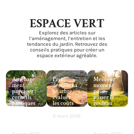
ESPACE VERT
Explorez des articles sur
l’aménagement, l’entretien et les
tendances du jardin. Retrouvez des
conseils pratiques pour créer un
espace extérieur agréable.
Aménage
Prix
Meilleur
ment
déssoucha
moment
paysager :
ge arbre :
pour
conseils
évaluer
passer le
pratiques
les coûts
rouleau
pour
en 2025
sur la
réussir
pelouse : à
11 mars 2026
votre
connaître
projet
!
11 mars 2026
11 mars 2026