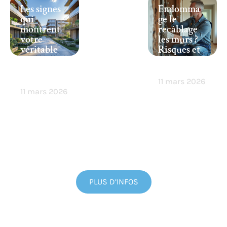
Les signes
Endomma
qui
ge le
montrent
recâblage
votre
les murs ?
véritable
Risques et
statut en
conseils à
coproprié
connaître
té
11 mars 2026
11 mars 2026
PLUS D’INFOS