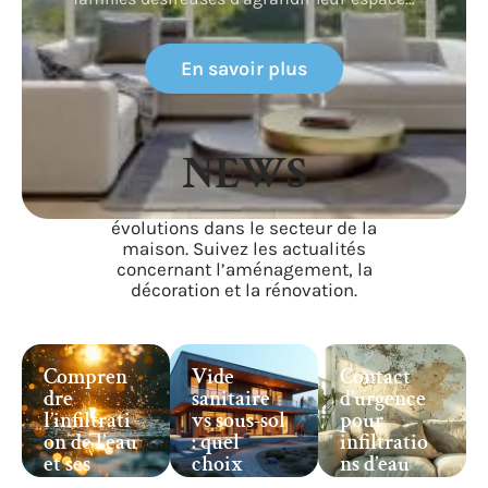
En savoir plus
NEWS
Restez informé sur les tendances et
évolutions dans le secteur de la
maison. Suivez les actualités
concernant l’aménagement, la
décoration et la rénovation.
Compren
Vide
Contact
dre
sanitaire
d’urgence
l’infiltrati
vs sous-sol
pour
on de l’eau
: quel
infiltratio
et ses
choix
ns d’eau
effets sur
pour la
dans les