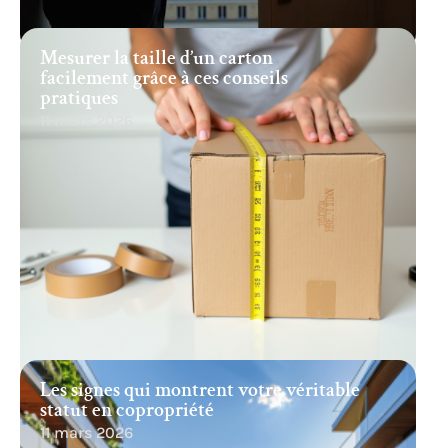
Mesurer la taille d’un carton
facilement grâce à ces conseils
pratiques
11 mars 2026
Les signes qui montrent votre véritable
statut en copropriété
11 mars 2026