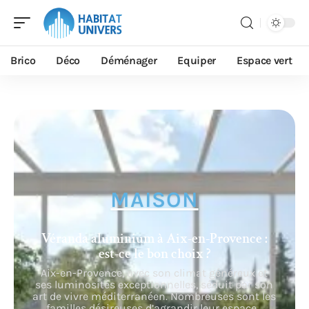
Brico
Déco
Déménager
Equiper
Espace vert
MAISON
Véranda aluminium à Aix-en-Provence :
est-ce le bon choix ?
Aix-en-Provence, avec son climat généreux et
ses luminosités exceptionnelles, séduit par son
art de vivre méditerranéen. Nombreuses sont les
familles désireuses d’agrandir leur espace
…